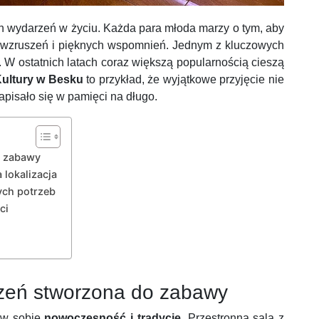
ch wydarzeń w życiu. Każda para młoda marzy o tym, aby
i, wzruszeń i pięknych wspomnień. Jednym z kluczowych
 W ostatnich latach coraz większą popularnością cieszą
ultury w Besku
to przykład, że wyjątkowe przyjęcie nie
pisało się w pamięci na długo.
o zabawy
 lokalizacja
ych potrzeb
ci
trzeń stworzona do zabawy
y w sobie
nowoczesność i tradycję
. Przestronna sala z