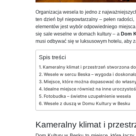
Organizacja wesela to jedno z najważniejszy
ten dzień był niepowtarzalny – pełen radośc
elementów jest wybór odpowiedniego miejsca.
się sale weselne w domach kultury – a
Dom K
musi odbywać się w luksusowym hotelu, aby za
Spis treści
Kameralny klimat i przestrzeń stworzona d
Wesele w sercu Beska – wygoda i doskonała
Miejsce, które można dopasować do własn
Idealne miejsce również na inne uroczystoś
Fotobudka – świetne uzupełnienie wesela
Wesele z duszą w Domu Kultury w Besku
Kameralny klimat i przes
Dom Kultury w Besku to miejsce, które łącz