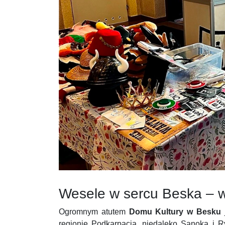
Wesele w sercu Beska – w
Ogromnym atutem
Domu Kultury w Besku
j
regionie Podkarpacia, niedaleko Sanoka i 