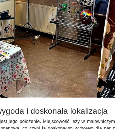
ygoda i doskonała lokalizacja
est jego położenie. Miejscowość leży w malowniczym
Rymanowa, co czyni ją doskonałym wyborem dla par z