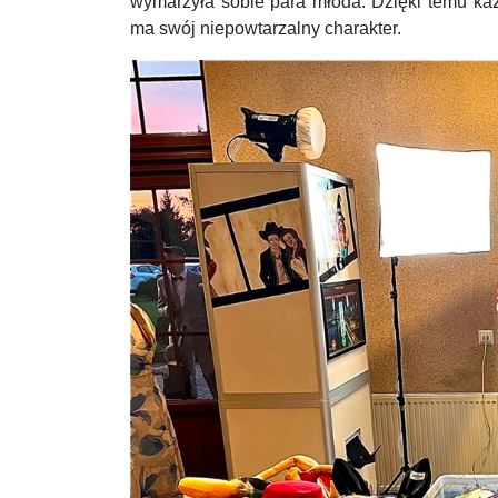
wymarzyła sobie para młoda. Dzięki temu ka
ma swój niepowtarzalny charakter.