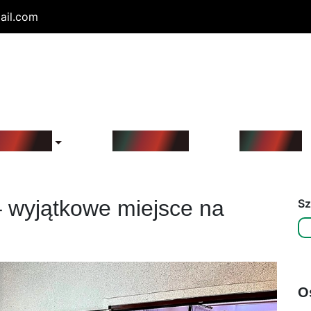
ail.com
obudka
Magnesy
Galeria
 wyjątkowe miejsce na
Sz
O