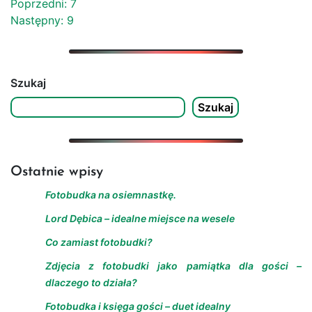
Nawigacja
Poprzedni:
7
Następny:
9
wpisu
Szukaj
Szukaj
Ostatnie wpisy
Fotobudka na osiemnastkę.
Lord Dębica – idealne miejsce na wesele
Co zamiast fotobudki?
Zdjęcia z fotobudki jako pamiątka dla gości –
dlaczego to działa?
Fotobudka i księga gości – duet idealny