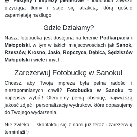
🎪
Festyny i imprezy plenerowe
– fotobudka zawsze
przyciąga tłumy i staje się atrakcją, którą goście
zapamiętają na długo.
Gdzie Działamy?
Nasza fotobudka jest dostępna na terenie
Podkarpacia i
Małopolski
, w tym w takich miejscowościach jak
Sanok,
Rzeszów, Krosno, Jasło, Ropczyce, Dębica, Sędziszów
Małopolski
i wiele innych.
Zarezerwuj Fotobudkę w Sanoku!
Chcesz, aby Twoja impreza była pełna radości i
niezapomnianych chwil?
Fotobudka w Sanoku
to
najlepszy wybór! Oferujemy pełną obsługę, najwyższą
jakość zdjęć i personalizację wydruków, które dopasujemy
do Twojego wydarzenia.
Nie zwlekaj – skontaktuj się z nami już teraz i zarezerwuj
termin! 📸✨