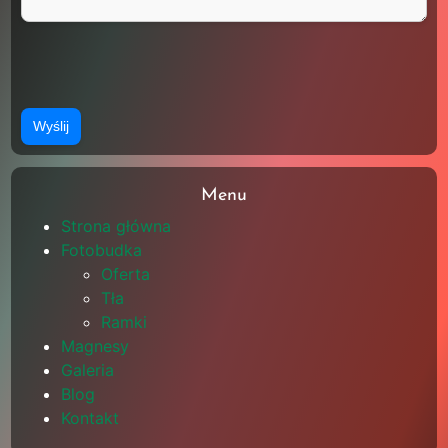
Menu
Strona główna
Fotobudka
Oferta
Tła
Ramki
Magnesy
Galeria
Blog
Kontakt